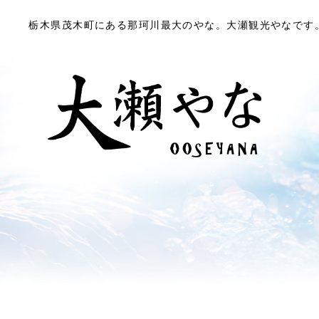
TOP
やなで遊ぶ
お料理を食べる
栃木県茂木町にある那珂川最大のやな。大瀬観光やなです