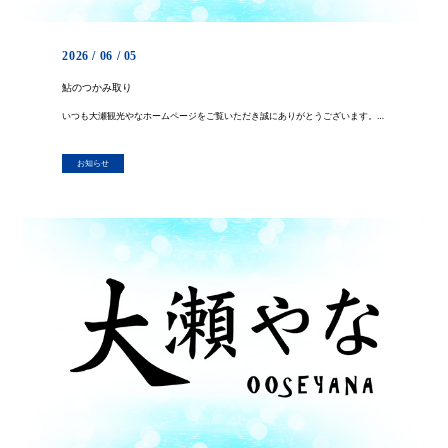
2026 / 06 / 05
鮎のつかみ取り
いつも大瀬観光やなホームページをご覧いただき誠にありがとうございます。 先日お知らせ致しましたじゃぶじゃぶ池での鮎のつかみ取りを、６月中は毎週日曜日に行う事といたしました。 料金はつかみ取り鮎１尾４５０円 お持ち帰りにな […]
お知らせ